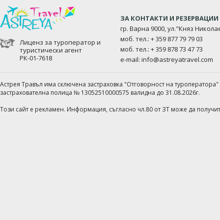
ЗА КОНТАКТИ И РЕЗЕРВАЦИИ
гр. Варна 9000, ул."Княз Никола
моб. тел.: + 359 877 79 79 03
Лиценз за туроператор и
моб. тел.: + 359 878 73 47 73
туристически агент
РК-01-7618
e-mail:
info@astreyatravel.com
Астрея Травъл има сключена застраховка "Отговорност на туроператора"
застрахователна полица № 13052510000575 валидна до 31.08.2026г.
Този сайт е рекламен. Информация, съгласно чл.80 от ЗТ може да получ