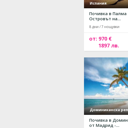
Испания
Почивка в Палма 
Островът на...
8 дни / 7 нощувки
от: 970 €
1897 лв.
Доминиканска реп
Почивка в Домин
от Мадрид -...