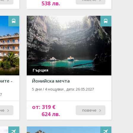
538 лв.
Гърция
ите -
Йонийска мечта
5 дни / 4 нощувки , дата: 26.05.2027
27
от: 319 €
че
повече
624 лв.