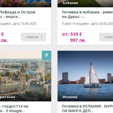
Албания
Лефкада и Остров
Почивка в Албания - рив
 - морск...
на Дуръс -...
ощувки , дата: 15.05.2027
5 дни / 4 нощувки , дата: 20.05.20
 €
от: 510 €
повече
пове
 лв.
997 лв.
ритания
Испания
- гордостта на
Почивка в ИСПАНИЯ - МУР
 - 3 нощув...
ЛА МАНГА ДЕЛ...