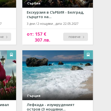
Сърбия
Екскурзия в СЪРБИЯ - Белград,
сърцето на...
27
3 дни / 2 нощувки , дата: 22.05.2027
от: 157 €
че
повече
307 лв.
Гърция
тивал
Лефкада - изумруденият
остров (3 нощувки...