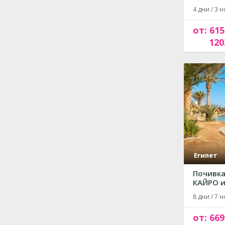
4 дни / 3 н
от: 615
120
Египет
Почивка
КАЙРО и 
8 дни / 7 н
от: 669