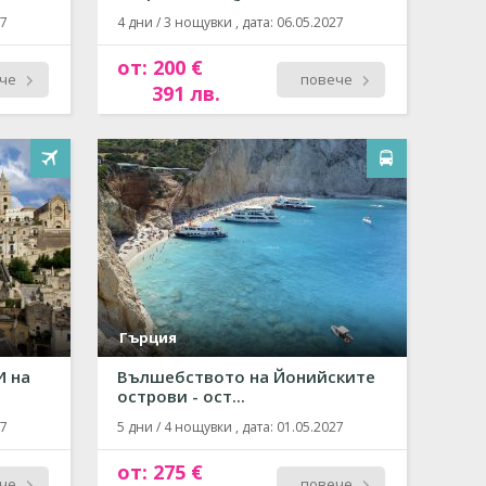
27
4 дни / 3 нощувки , дата: 06.05.2027
от: 200 €
че
повече
391 лв.
Гърция
И на
Вълшебството на Йонийските
острови - ост...
27
5 дни / 4 нощувки , дата: 01.05.2027
от: 275 €
че
повече