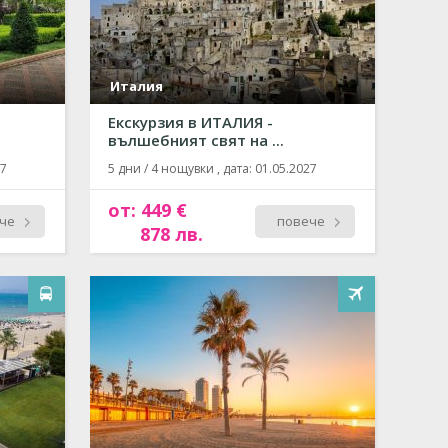
Италия
Екскурзия в ИТАЛИЯ -
вълшебният свят на ...
27
5 дни / 4 нощувки , дата: 01.05.2027
от: 449 €
че
повече
878 лв.