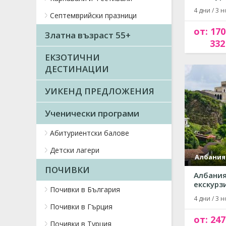
4 дни / 3 н
Септемврийски празници
от: 170
Златна възраст 55+
332
ЕКЗОТИЧНИ
ДЕСТИНАЦИИ
УИКЕНД ПРЕДЛОЖЕНИЯ
Ученически програми
Абитуриентски балове
Детски лагери
Албания
ПОЧИВКИ
Албания
екскурзи
Почивки в България
4 дни / 3 н
Почивки в Гърция
от: 247
Почивки в Турция