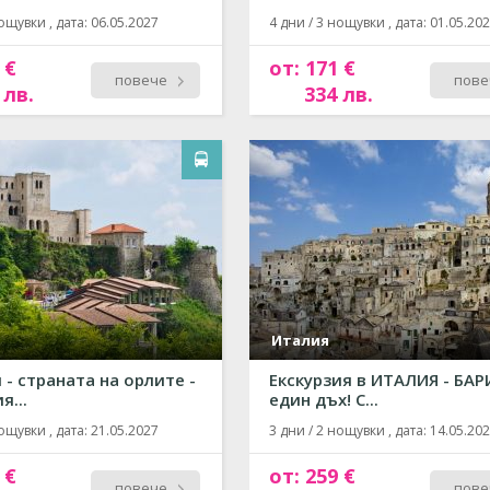
ощувки , дата: 06.05.2027
4 дни / 3 нощувки , дата: 01.05.20
 €
от: 171 €
повече
пове
 лв.
334 лв.
Италия
 - страната на орлите -
Екскурзия в ИТАЛИЯ - БАР
я...
един дъх! С...
ощувки , дата: 21.05.2027
3 дни / 2 нощувки , дата: 14.05.20
 €
от: 259 €
повече
пове