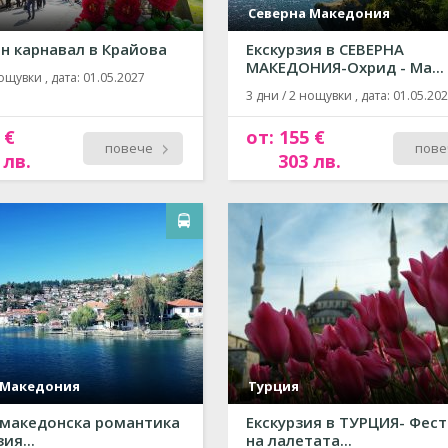
Северна Македония
н карнавал в Крайова
Екскурзия в СЕВЕРНА
МАКЕДОНИЯ-Охрид - Ма...
ощувки , дата: 01.05.2027
3 дни / 2 нощувки , дата: 01.05.20
 €
от: 155 €
повече
пове
 лв.
303 лв.
 Македония
Турция
 македонска романтика
Екскурзия в ТУРЦИЯ- Фес
ия...
на лалетата...