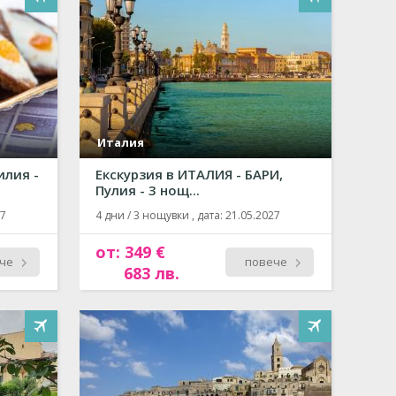
Италия
илия -
Екскурзия в ИТАЛИЯ - БАРИ,
Пулия - 3 нощ...
27
4 дни / 3 нощувки , дата: 21.05.2027
от: 349 €
че
повече
683 лв.