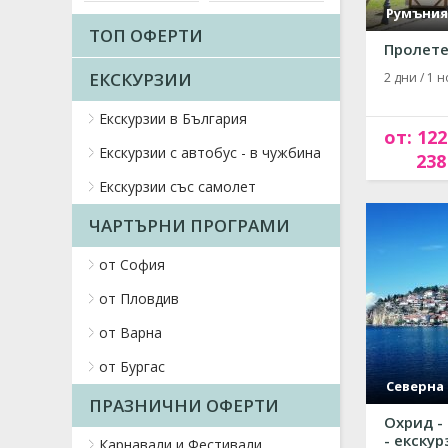
Румъния
ТОП ОФЕРТИ
Пролете
ЕКСКУРЗИИ
2 дни / 1 н
Екскурзии в България
от: 122
Екскурзии с автобус - в чужбина
238
Екскурзии със самолет
ЧАРТЪРНИ ПРОГРАМИ
от София
от Пловдив
от Варна
от Бургас
Северна
ПРАЗНИЧНИ ОФЕРТИ
Охрид -
- екскурз
Карнавали и Фестивали