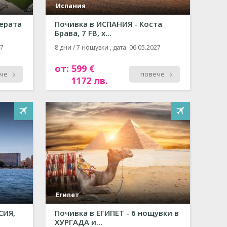
Испания
иерата
Почивка в ИСПАНИЯ - Коста
Брава, 7 FB, х...
27
8 дни / 7 нощувки , дата: 06.05.2027
от: 599 €
че
повече
1172 лв.
Египет
СИЯ,
Почивка в ЕГИПЕТ - 6 нощувки в
ХУРГАДА и...