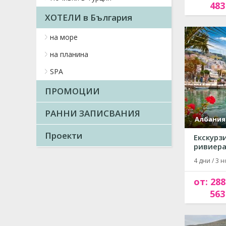
483
ХОТЕЛИ в България
на море
на планина
SPA
ПРОМОЦИИ
РАННИ ЗАПИСВАНИЯ
Албания
Проекти
Екскурз
ривиерат
4 дни / 3 н
от: 288
563