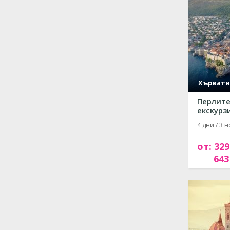
Хървати
Перлите
екскурзи
4 дни / 3 н
от: 329
643