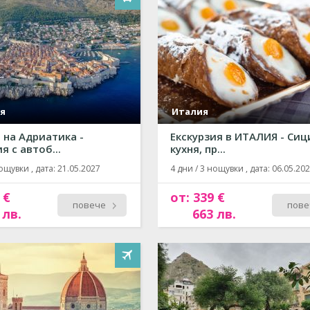
я
Италия
 на Адриатика -
Екскурзия в ИТАЛИЯ - Сиц
я с автоб...
кухня, пр...
ощувки , дата: 21.05.2027
4 дни / 3 нощувки , дата: 06.05.20
 €
от: 339 €
повече
пове
 лв.
663 лв.