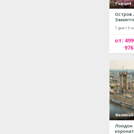
Гърция
Остров 
Закинтос
7 дни / 5 н
от: 499
976
Великоб
Лондон 
короната