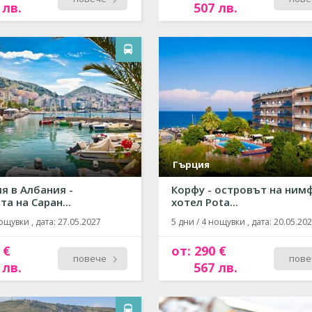
 лв.
507 лв.
Гърция
ия в Албания -
Корфу - островът на нимф
а на Саран...
хотел Pota...
ощувки , дата: 27.05.2027
5 дни / 4 нощувки , дата: 20.05.20
 €
от: 290 €
повече
пове
 лв.
567 лв.