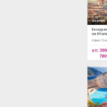
Италия
Екскурз
на Итали
4 дни / 3 н
от: 399
780