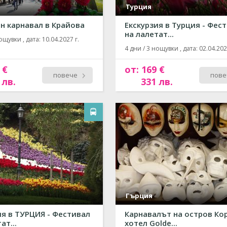
Турция
н карнавал в Крайова
Екскурзия в Турция - Фес
на лалетат...
ощувки , дата: 10.04.2027 г.
4 дни / 3 нощувки , дата: 02.04.202
 €
от: 169 €
повече
пове
 лв.
331 лв.
Гърция
ия в ТУРЦИЯ - Фестивал
Карнавалът на остров Кор
ат...
хотел Golde...