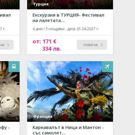
Турция
тивал
Екскурзия в ТУРЦИЯ- Фестивал
на лалетата...
7 г.
4 дни / 3 нощувки , дата: 01.04.2027 г.
от: 171 €
че
повече
334 лв.
Франция
фу -
Карнавалът в Ница и Мантон -
със самолет...