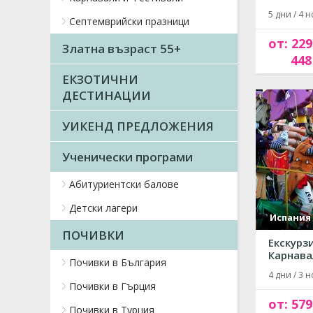
5 дни / 4 н
Септемврийски празници
от: 229
Златна възраст 55+
448
ЕКЗОТИЧНИ
ДЕСТИНАЦИИ
УИКЕНД ПРЕДЛОЖЕНИЯ
Ученически програми
Абитуриентски балове
Детски лагери
Испания
ПОЧИВКИ
Екскурз
Карнава
Почивки в България
4 дни / 3 н
Почивки в Гърция
от: 579
Почивки в Турция