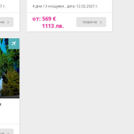
7 г.
4 дни / 3 нощувки , дата: 12.02.2027 г.
от: 569 €
че
повече
1113 лв.
н
че