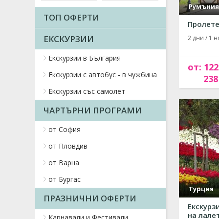
Румъния
ТОП ОФЕРТИ
Пролете
ЕКСКУРЗИИ
2 дни / 1 н
Екскурзии в България
от: 122
Екскурзии с автобус - в чужбина
238
Екскурзии със самолет
ЧАРТЪРНИ ПРОГРАМИ
от София
от Пловдив
от Варна
от Бургас
Турция
ПРАЗНИЧНИ ОФЕРТИ
Екскурз
на лалет
Карнавали и Фестивали