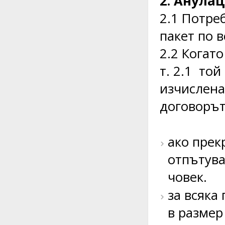
2. Анула
2.1 Потре
пакет по 
2.2 Когат
т. 2.1 то
изчислена
договорът
ако прек
отпътува
човек.
за всяка
в размер