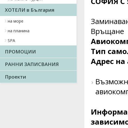
СОФИЯ С
ХОТЕЛИ в България
Заминаван
на море
Връщане F
на планина
Авиоком
SPA
Тип само
ПРОМОЦИИ
Адрес на
РАННИ ЗАПИСВАНИЯ
Проекти
Възможна
авиоком
Информац
зависимо