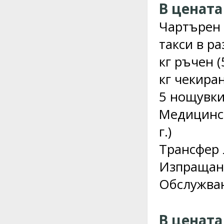
В цената
Чартърен 
такси в ра
кг ръчен (
кг чекиран
5 нощувки
Медицинск
г.)
Трансфер 
Изпращане
Обслужван
В цената