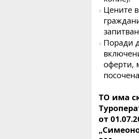
Цените в
граждани
запитван
Поради д
включени
оферти, 
посочена
ТO има с
Туропера
от 01.07.2
„Симеонов