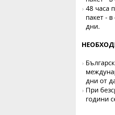
48 часа 
пакет - 
дни.
НЕОБХОД
Българск
междунар
дни от д
При безс
години с