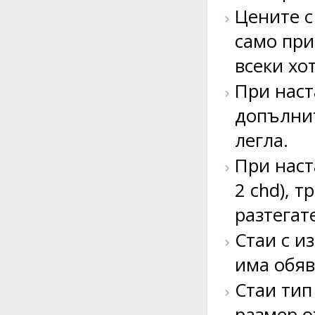
Цените с
само при
всеки хо
При наст
допълнит
легла.
При наст
2 chd), 
разтегат
Стаи с и
има обяв
Стаи тип
размер о