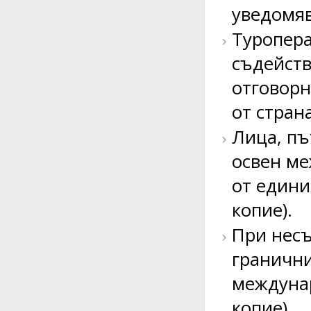
уведомяв
Туропера
съдейств
отговорн
от стран
Лица, пъ
освен ме
от едини
копие).
При несъ
гранични
междунар
копие).