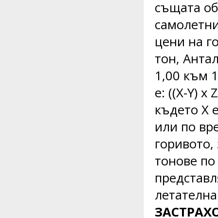
същата об
самолетни
цени на г
тон, Анта
1,00 към 
е: ((X-Y) 
където X 
или по вр
горивото, 
тонове по 
представл
летателна
ЗАСТРАХО