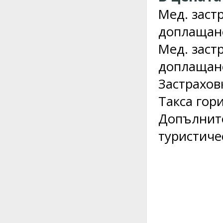
Мед. застр
доплащане
Мед. застр
доплащане
Застрахов
Такса гори
Допълните
туристиче