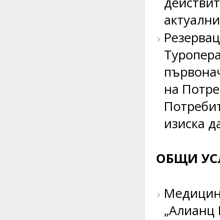
действит
актуални
Резервац
Туропера
първонач
на Потре
Потребит
изиска д
ОБЩИ УС
Медицинс
„Алианц 