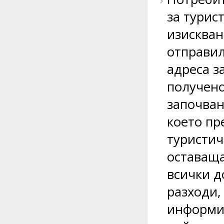
за турис
изискван
отправил
адреса з
получено
започван
което пр
туристич
оставаща
всички д
разходи,
информир