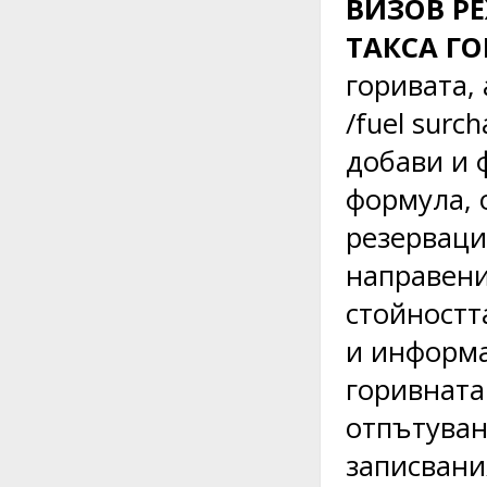
ВИЗОВ Р
ТАКСА Г
горивата,
/fuel surc
добави и 
формула, 
резервации
направени
стойностт
и информа
горивната
отпътуване
записвани