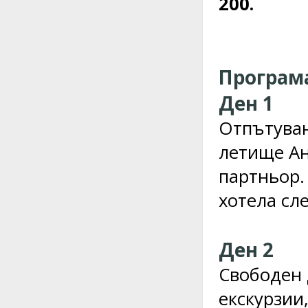
200.
Програм
Ден 1
Отпътуван
летище Ан
партньор.
хотела сле
Ден 2
Свободен 
екскурзии,