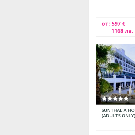
от: 597 €
1168 лв.
SUNTHALIA HO
(ADULTS ONLY