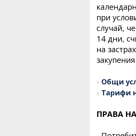
календарн
при услов
случай, ч
14 дни, с
на застра
закупения 
Общи усл
Тарифи н
ПРАВА НА
Потребит