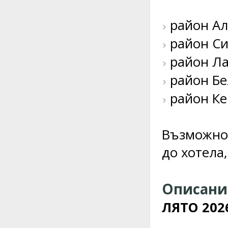
район Ал
район Сид
район Лар
район Бел
район Кем
Възможнос
до хотела
Описание
ЛЯТО 20