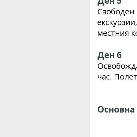
Ден 5
Свободен 
екскурзии,
местния к
Ден 6
Освобожда
час. Полет
Основна