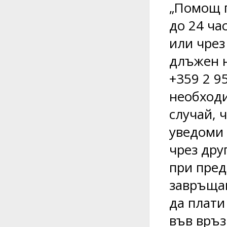
„Помощ п
до 24 ча
или чрез
длъжен н
+359 2 95
необходи
случай, 
уведоми 
чрез дру
при пред
завръщан
да плати
във връз