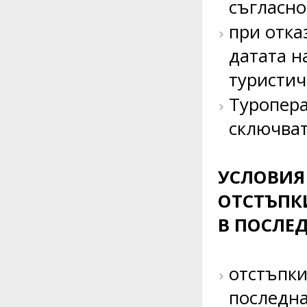
съгласно
при отка
датата н
туристич
Туропера
сключват
УСЛОВИЯ
ОТСТЪПК
В ПОСЛЕ
отстъпки
последна