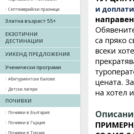
и доплати
Септемврийски празници
направени
Златна възраст 55+
Обявените
ЕКЗОТИЧНИ
са пряко 
ДЕСТИНАЦИИ
всеки хот
УИКЕНД ПРЕДЛОЖЕНИЯ
прекратяв
Ученически програми
туроперат
Абитуриентски балове
цената. З
Детски лагери
на хотел и
ПОЧИВКИ
Описание
Почивки в България
Почивки в Гърция
ПРИМЕРН
Почивки в Турция