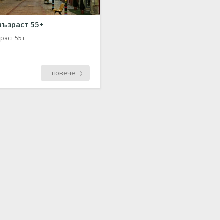
възраст 55+
раст 55+
повече