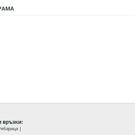
РАМА
 връзки:
Рибарица
|