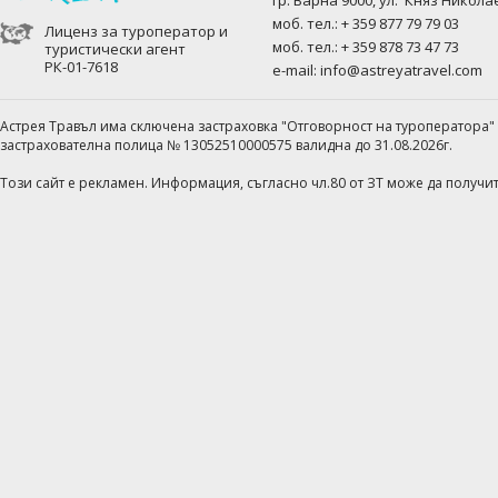
гр. Варна 9000, ул."Княз Никола
моб. тел.: + 359 877 79 79 03
Лиценз за туроператор и
моб. тел.: + 359 878 73 47 73
туристически агент
РК-01-7618
e-mail:
info@astreyatravel.com
Астрея Травъл има сключена застраховка "Отговорност на туроператора"
застрахователна полица № 13052510000575 валидна до 31.08.2026г.
Този сайт е рекламен. Информация, съгласно чл.80 от ЗТ може да получ