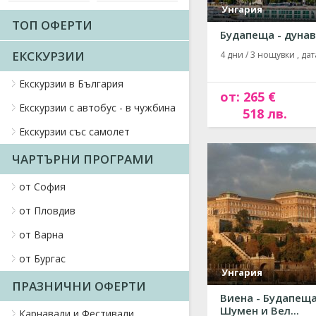
Унгария
ТОП ОФЕРТИ
Будапеща - дунав
ЕКСКУРЗИИ
4 дни / 3 нощувки , дата
Екскурзии в България
от: 265 €
Екскурзии с автобус - в чужбина
518 лв.
Екскурзии със самолет
ЧАРТЪРНИ ПРОГРАМИ
от София
от Пловдив
от Варна
от Бургас
Унгария
ПРАЗНИЧНИ ОФЕРТИ
Виена - Будапеща
Шумен и Вел...
Карнавали и Фестивали